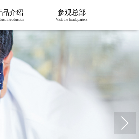
产品介绍
参观总部
duct introduction
Visit the headquarters